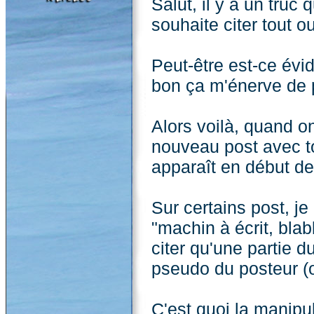
Salut, il y a un tru
souhaite citer tout o
Peut-être est-ce évi
bon ça m'énerve de
Alors voilà, quand on
nouveau post avec to
apparaît en début de 
Sur certains post, je
"machin à écrit, bl
citer qu'une partie d
pseudo du posteur (o
C'est quoi la manipul