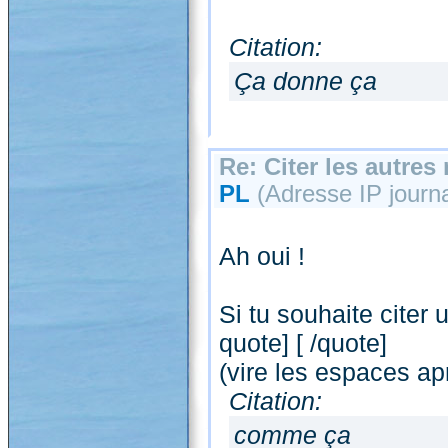
Citation:
Ça donne ça
Re: Citer les autre
PL
(Adresse IP journal
Ah oui !
Si tu souhaite citer 
quote] [ /quote]
(vire les espaces ap
Citation:
comme ça