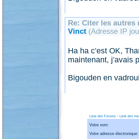
Re: Citer les autre
Vinct
(Adresse IP jour
Ha ha c'est OK, Tha
maintenant, j'avais p
Bigouden en vadroui
Liste des Forums
•
Liste des m
Votre nom:
Votre adresse électronique