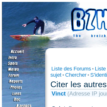
Liste des Forums
•
List
sujet
•
Chercher
•
S'identi
Citer les autr
Vinct
(Adresse IP jour