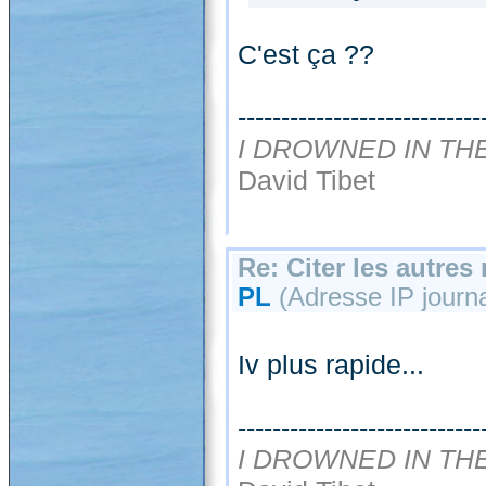
C'est ça ??
----------------------------
I DROWNED IN TH
David Tibet
Re: Citer les autre
PL
(Adresse IP journal
Iv plus rapide...
----------------------------
I DROWNED IN TH