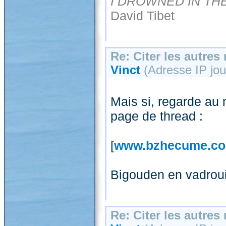
I DROWNED IN TH
David Tibet
Re: Citer les autre
Vinct
(Adresse IP jour
Mais si, regarde au 
page de thread :
[
www.bzhecume.c
Bigouden en vadroui
Re: Citer les autre