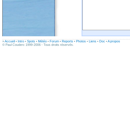
»
Accueil
•
Intro
•
Spots
•
Météo
•
Forum
•
Reports
•
Photos
•
Liens
•
Doc
•
A propos
© Paul Couderc 1999-2006 - Tous droits réservés.