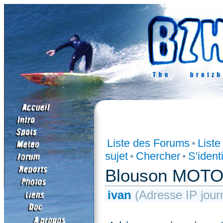
Liste des Forums
•
List
sujet
•
Chercher
•
S'identi
Blouson MOT
ivan
(Adresse IP jour