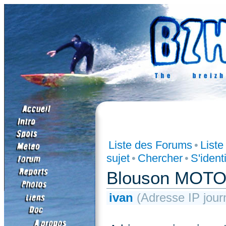
Liste des Forums
•
List
sujet
•
Chercher
•
S'identi
Blouson MOT
ivan
(Adresse IP jour