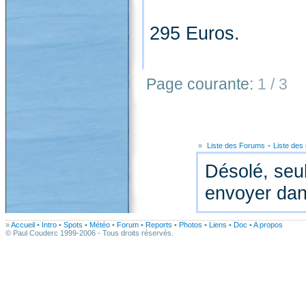
295 Euros.
Page courante:
1 / 3
»
Liste des Forums
•
Liste de
Désolé, seul
envoyer dan
»
Accueil
•
Intro
•
Spots
•
Météo
•
Forum
•
Reports
•
Photos
•
Liens
•
Doc
•
A propos
© Paul Couderc 1999-2006 - Tous droits réservés.