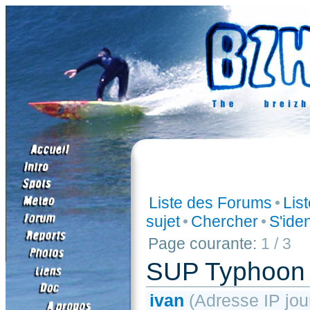
Liste des Forums
•
Lis
sujet
•
Chercher
•
S'iden
Page courante:
1 / 3
SUP Typhoon 
ivan
(Adresse IP jour