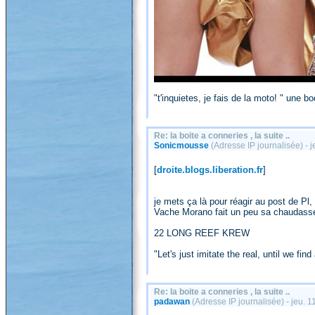
"t'inquietes, je fais de la moto! " une 
Re: la boite a conneries , la suite ..
Sonicmousse
(Adresse IP journalisée) - 
[
droite.blogs.liberation.fr
]
je mets ça là pour réagir au post de Pl,
Vache Morano fait un peu sa chaudasse..
22 LONG REEF KREW
"Let's just imitate the real, until we find
Re: la boite a conneries , la suite ..
padawan
(Adresse IP journalisée) - jeu.