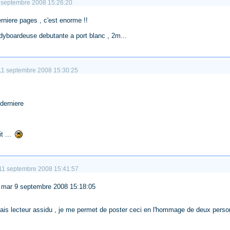
11 septembre 2008 15:26:20
rniere pages , c'est enorme !!
bodyboardeuse debutante a port blanc , 2m...
. 11 septembre 2008 15:30:25
 derniere
t ...
. 11 septembre 2008 15:41:57
 - mar 9 septembre 2008 15:18:05
ais lecteur assidu , je me permet de poster ceci en l'hommage de deux personne