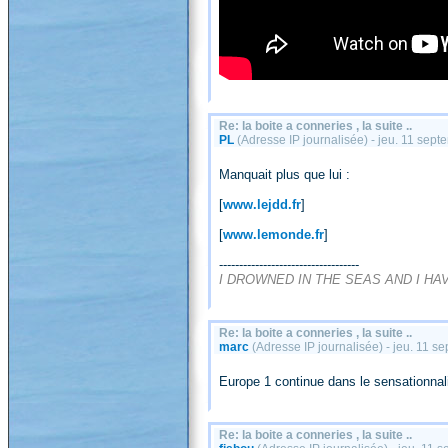
Re: la boite a conneries , la suite ..
PL
(Adresse IP journalisée) - jeu. 11 sep
Manquait plus que lui :
[
www.lejdd.fr
]
[
www.lemonde.fr
]
-----------------------------------
I DROWNED IN THE SEAS AND I HA
Re: la boite a conneries , la suite ..
marc
(Adresse IP journalisée) - jeu. 11 
Europe 1 continue dans le sensationnal
Re: la boite a conneries , la suite ..