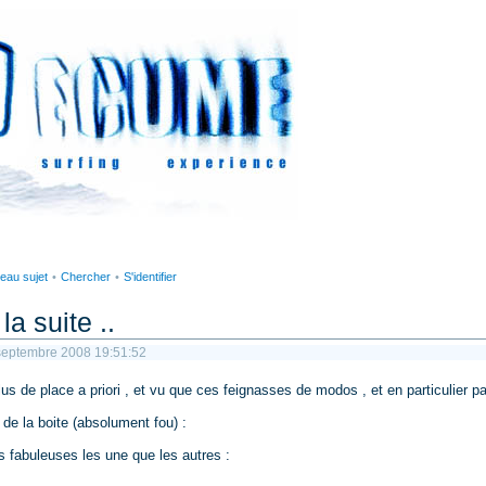
eau sujet
•
Chercher
•
S'identifier
la suite ..
9 septembre 2008 19:51:52
lus de place a priori , et vu que ces feignasses de modos , et en particulier pa
 de la boite (absolument fou) :
us fabuleuses les une que les autres :