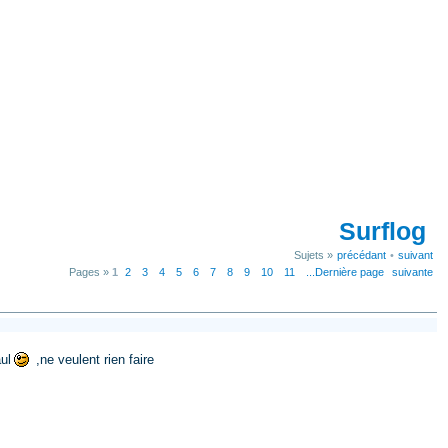
Surflog
Sujets »
précédant
•
suivant
Pages »
1
2
3
4
5
6
7
8
9
10
11
...Dernière page
suivante
ul
,ne veulent rien faire