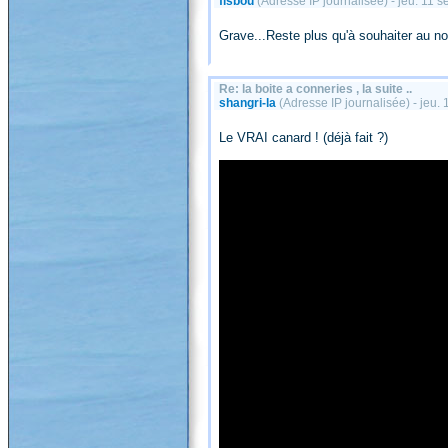
fisbou
(Adresse IP journalisée) - jeu. 11
Grave...Reste plus qu'à souhaiter au no
Re: la boite a conneries , la suite ..
shangri-la
(Adresse IP journalisée) - jeu
Le VRAI canard ! (déjà fait ?)