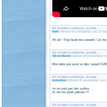
Re: la boite a conneries , la suite ..
Balti
(Adresse IP journalisée) - jeu. 11 s
Ah ah ! Trop facile les canards ! Je me
Re: la boite a conneries , la suite ..
Gérard Baste
(Adresse IP journalisée) - 
Mon père jure avoir vu des canard SUR
Re: la boite a conneries , la suite ..
lezieutiste
(Adresse IP journalisée) - jeu
ce ne sont pas des surfers ...
ils ont les pieds palmés !!!
Re: la boite a conneries , la suite ..