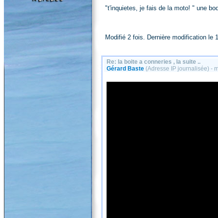
"t'inquietes, je fais de la moto! " une 
Modifié 2 fois. Dernière modification le 
Re: la boite a conneries , la suite ..
Gérard Baste
(Adresse IP journalisée) - 