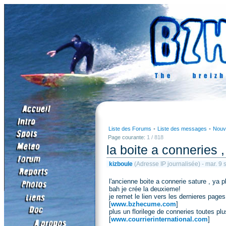
Liste des Forums
•
Liste des messages
•
Nouv
Page courante:
1 / 818
la boite a conneries , 
kizboule
(Adresse IP journalisée) - mar. 
l'ancienne boite a connerie sature , ya p
bah je crée la deuxieme!
je remet le lien vers les dernieres pages
[
www.bzhecume.com
]
plus un florilege de conneries toutes pl
[
www.courrierinternational.com
]