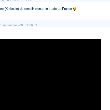
 septembre 2008 11:09:27
tre (Kizboule) de remplir bientot le stade de France
. 11 septembre 2008 12:06:09