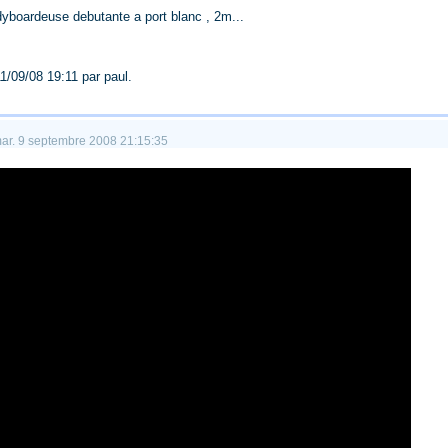
bodyboardeuse debutante a port blanc , 2m...
11/09/08 19:11 par paul.
mar. 9 septembre 2008 21:15:35