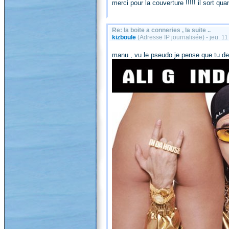
merci pour la couverture !!!!! il sort q
Re: la boite a conneries , la suite ..
kizboule
(Adresse IP journalisée) - jeu. 
manu , vu le pseudo je pense que tu devr