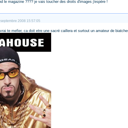
uand le magazine ???? je vais toucher des droits d'images j'espère !
11 septembre 2008 15:57:05
ai te mefier, ca doit etre une sacré caillera et surtout un amateur de biatches