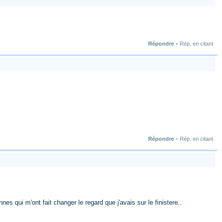
Répondre
•
Rép. en citant
Répondre
•
Rép. en citant
s qui m'ont fait changer le regard que j'avais sur le finistere..