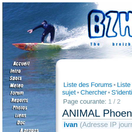
Liste des Forums
•
List
sujet
•
Chercher
•
S'identi
Page courante:
1 / 2
ANIMAL Phoeni
ivan
(Adresse IP jour