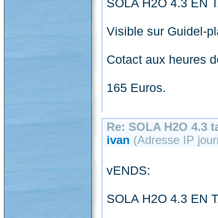
SOLA H2O 4.3 EN T
Visible sur Guidel-p
Cotact aux heures d
165 Euros.
Re: SOLA H2O 4.3 ta
ivan
(Adresse IP jour
vENDS:
SOLA H2O 4.3 EN T