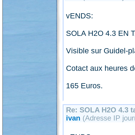
vENDS:
SOLA H2O 4.3 EN T
Visible sur Guidel-p
Cotact aux heures d
165 Euros.
Re: SOLA H2O 4.3 ta
ivan
(Adresse IP jour