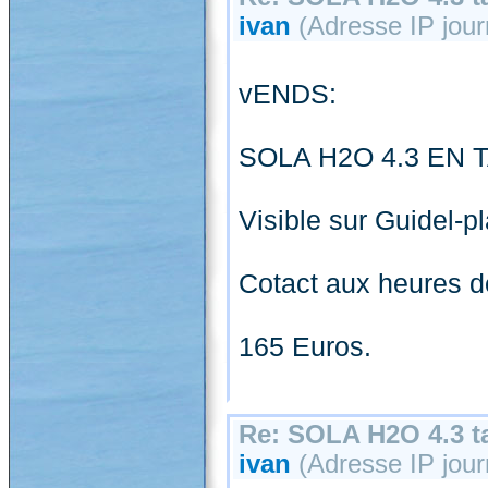
ivan
(Adresse IP jour
vENDS:
SOLA H2O 4.3 EN T
Visible sur Guidel-p
Cotact aux heures d
165 Euros.
Re: SOLA H2O 4.3 ta
ivan
(Adresse IP jour