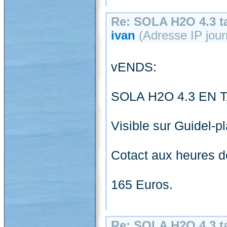
Re: SOLA H2O 4.3 ta
ivan
(Adresse IP journ
vENDS:
SOLA H2O 4.3 EN T
Visible sur Guidel-p
Cotact aux heures d
165 Euros.
Re: SOLA H2O 4.3 ta