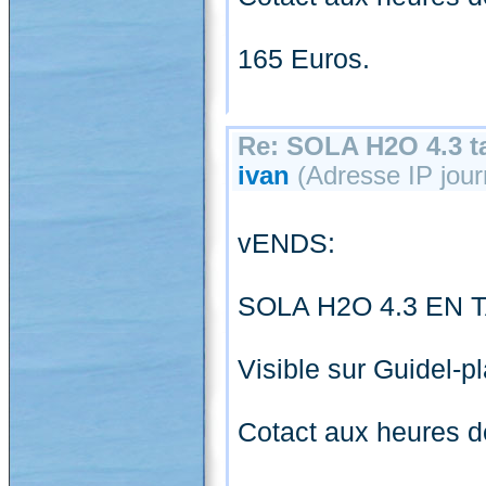
165 Euros.
Re: SOLA H2O 4.3 ta
ivan
(Adresse IP journ
vENDS:
SOLA H2O 4.3 EN T
Visible sur Guidel-p
Cotact aux heures d