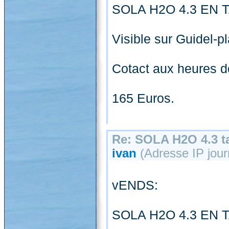
SOLA H2O 4.3 EN T
Visible sur Guidel-p
Cotact aux heures d
165 Euros.
Re: SOLA H2O 4.3 ta
ivan
(Adresse IP jour
vENDS:
SOLA H2O 4.3 EN T