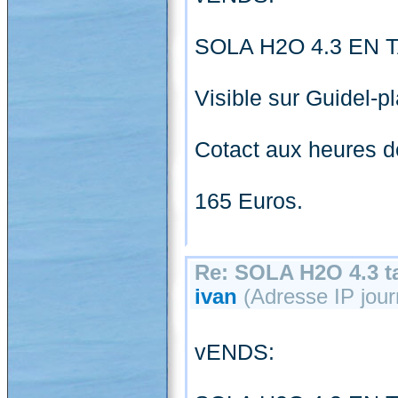
SOLA H2O 4.3 EN T
Visible sur Guidel-p
Cotact aux heures d
165 Euros.
Re: SOLA H2O 4.3 ta
ivan
(Adresse IP jour
vENDS: