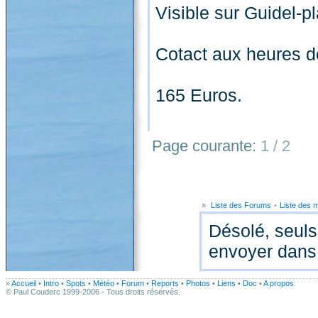
Visible sur Guidel-p
Cotact aux heures d
165 Euros.
Page courante:
1 / 2
»
Liste des Forums
•
Liste des
Désolé, seuls
envoyer dans
»
Accueil
•
Intro
•
Spots
•
Météo
•
Forum
•
Reports
•
Photos
•
Liens
•
Doc
•
A propos
© Paul Couderc 1999-2006 - Tous droits réservés.