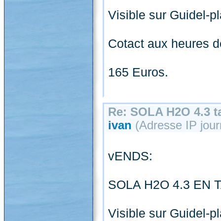
Visible sur Guidel-p
Cotact aux heures d
165 Euros.
Re: SOLA H2O 4.3 ta
ivan
(Adresse IP jour
vENDS:
SOLA H2O 4.3 EN T
Visible sur Guidel-p