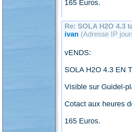
165 Euros.
Re: SOLA H2O 4.3 ta
ivan
(Adresse IP journ
vENDS:
SOLA H2O 4.3 EN T
Visible sur Guidel-p
Cotact aux heures d
165 Euros.