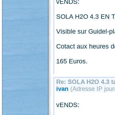
vENDS:
SOLA H2O 4.3 EN T
Visible sur Guidel-p
Cotact aux heures d
165 Euros.
Re: SOLA H2O 4.3 ta
ivan
(Adresse IP jour
vENDS: