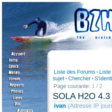
Liste des Forums
•
List
sujet
•
Chercher
•
S'identi
Page courante:
1 / 2
SOLA H2O 4.3 t
ivan
(Adresse IP journ