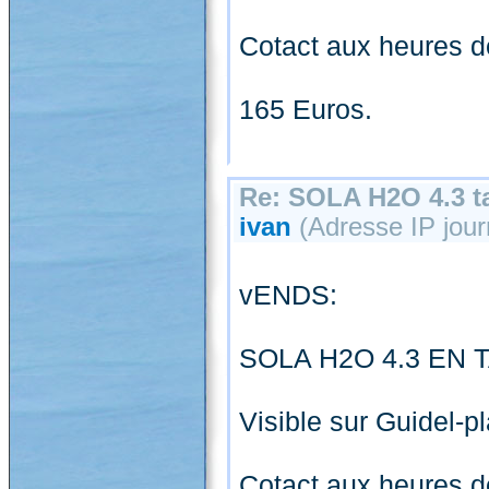
Cotact aux heures d
165 Euros.
Re: SOLA H2O 4.3 ta
ivan
(Adresse IP journ
vENDS:
SOLA H2O 4.3 EN T
Visible sur Guidel-p
Cotact aux heures d