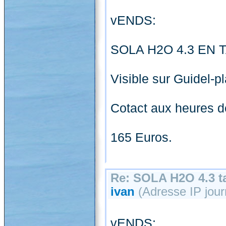
vENDS:
SOLA H2O 4.3 EN T
Visible sur Guidel-p
Cotact aux heures d
165 Euros.
Re: SOLA H2O 4.3 ta
ivan
(Adresse IP jour
vENDS: