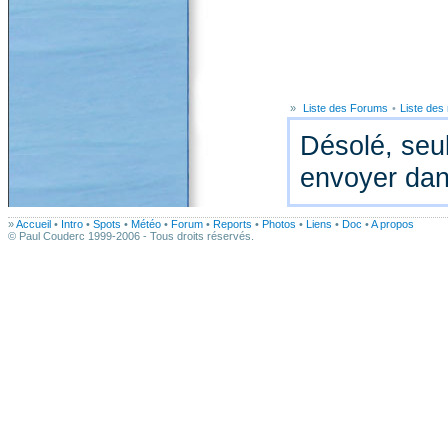
»
Liste des Forums
•
Liste de
Désolé, seul
envoyer dan
»
Accueil
•
Intro
•
Spots
•
Météo
•
Forum
•
Reports
•
Photos
•
Liens
•
Doc
•
A propos
© Paul Couderc 1999-2006 - Tous droits réservés.