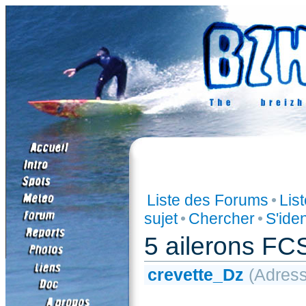
Liste des Forums
•
Lis
sujet
•
Chercher
•
S'iden
5 ailerons FC
crevette_Dz
(Adresse