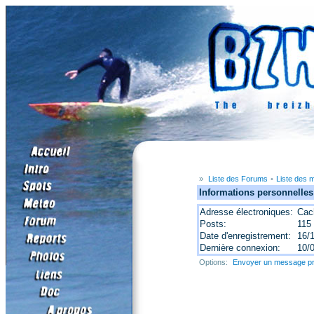
»
Liste des Forums
•
Liste des
Informations personnelles 
Adresse électroniques:
Cac
Posts:
115
Date d'enregistrement:
16/
Dernière connexion:
10/
Options:
Envoyer un message pr