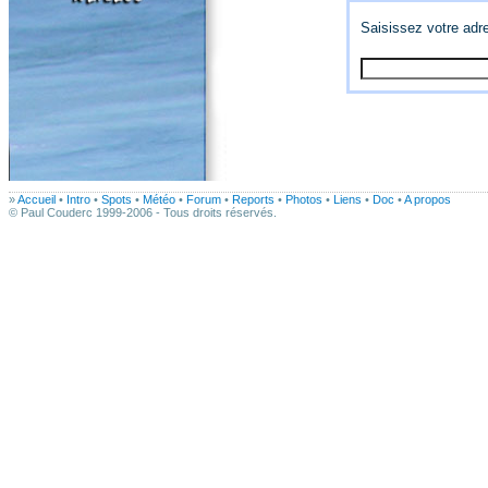
Saisissez votre adr
»
Accueil
•
Intro
•
Spots
•
Météo
•
Forum
•
Reports
•
Photos
•
Liens
•
Doc
•
A propos
© Paul Couderc 1999-2006 - Tous droits réservés.